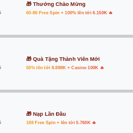
🎁 Thưởng Chào Mừng
5
60-80 Free Spin + 100% lên tới 6.150K 🔥
🎁 Quà Tặng Thành Viên Mới
5
50% lên tới 8.888K + Casino 100K 🔥
🎁 Nạp Lần Đầu
5
188 Free Spin + lên tới 5.760K 🔥