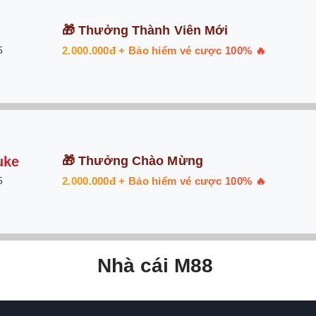
🎁 Thưởng Thành Viên Mới
5
2.000.000đ + Bảo hiểm vé cược 100% 🔥
uke
🎁 Thưởng Chào Mừng
5
2.000.000đ + Bảo hiểm vé cược 100% 🔥
Nhà cái M88