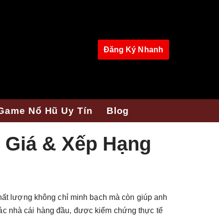
Đăng Ký Nhanh
Game Nổ Hũ Uy Tín
Blog
h Giá & Xếp Hạng
 chất lượng không chỉ minh bạch mà còn giúp anh
các nhà cái hàng đầu, được kiểm chứng thực tế