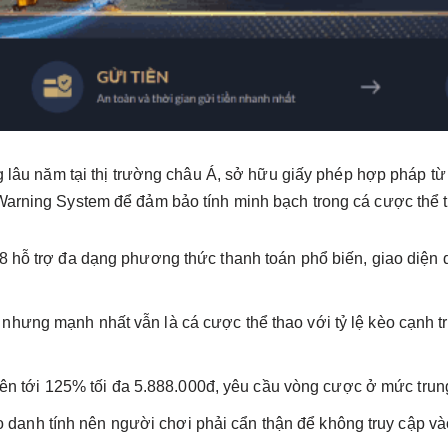
 lâu năm tại thị trường châu Á, sở hữu giấy phép hợp pháp từ 
arning System để đảm bảo tính minh bạch trong cá cược thể t
M88 hỗ trợ đa dạng phương thức thanh toán phổ biến, giao diện 
 nhưng mạnh nhất vẫn là cá cược thể thao với tỷ lệ kèo cạnh t
n tới 125% tối đa 5.888.000đ, yêu cầu vòng cược ở mức trung
 danh tính nên người chơi phải cẩn thận để không truy cập vào