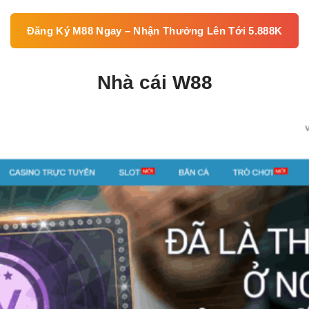
Đăng Ký M88 Ngay – Nhận Thưởng Lên Tới 5.888K
Nhà cái W88