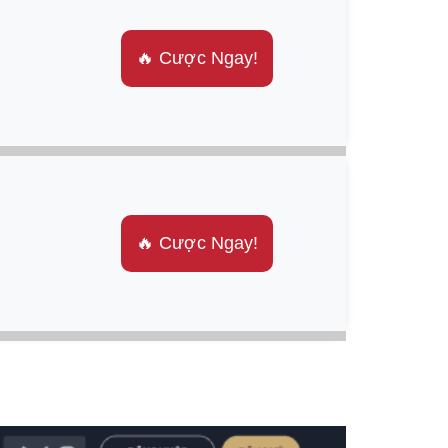
🔥 Cược Ngay!
🔥 Cược Ngay!