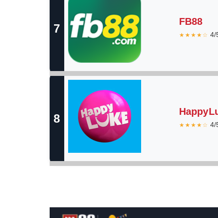
FB88
7
4/
★★★★☆
HappyL
8
4/
★★★★☆