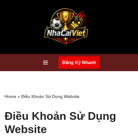
Chuyển
tới
nội
dung
Đăng Ký Nhanh
Home
»
Điều Khoản Sử Dụng Website
Điều Khoản Sử Dụng
Website