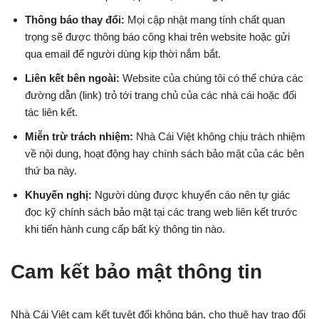
Thông báo thay đổi:
Mọi cập nhật mang tính chất quan
trọng sẽ được thông báo công khai trên website hoặc gửi
qua email để người dùng kịp thời nắm bắt.
Liên kết bên ngoài:
Website của chúng tôi có thể chứa các
đường dẫn (link) trỏ tới trang chủ của các nhà cái hoặc đối
tác liên kết.
Miễn trừ trách nhiệm:
Nhà Cái Việt không chịu trách nhiệm
về nội dung, hoạt động hay chính sách bảo mật của các bên
thứ ba này.
Khuyến nghị:
Người dùng được khuyến cáo nên tự giác
đọc kỹ chính sách bảo mật tại các trang web liên kết trước
khi tiến hành cung cấp bất kỳ thông tin nào.
Cam kết bảo mật thông tin
Nhà Cái Việt cam kết tuyệt đối không bán, cho thuê hay trao đổi