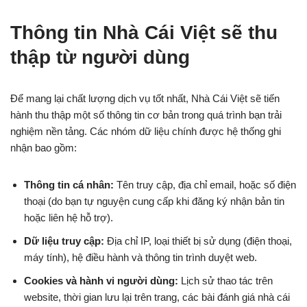
Thông tin Nhà Cái Việt sẽ thu
thập từ người dùng
Để mang lại chất lượng dịch vụ tốt nhất, Nhà Cái Việt sẽ tiến
hành thu thập một số thông tin cơ bản trong quá trình bạn trải
nghiệm nền tảng. Các nhóm dữ liệu chính được hệ thống ghi
nhận bao gồm:
Thông tin cá nhân:
Tên truy cập, địa chỉ email, hoặc số điện
thoại (do bạn tự nguyện cung cấp khi đăng ký nhận bản tin
hoặc liên hệ hỗ trợ).
Dữ liệu truy cập:
Địa chỉ IP, loại thiết bị sử dụng (điện thoại,
máy tính), hệ điều hành và thông tin trình duyệt web.
Cookies và hành vi người dùng:
Lịch sử thao tác trên
website, thời gian lưu lại trên trang, các bài đánh giá nhà cái