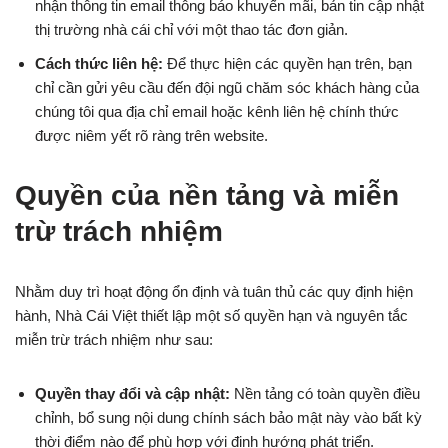
nhận thông tin email thông báo khuyến mãi, bản tin cập nhật
thị trường nhà cái chỉ với một thao tác đơn giản.
Cách thức liên hệ:
Để thực hiện các quyền hạn trên, bạn
chỉ cần gửi yêu cầu đến đội ngũ chăm sóc khách hàng của
chúng tôi qua địa chỉ email hoặc kênh liên hệ chính thức
được niêm yết rõ ràng trên website.
Quyền của nền tảng và miễn
trừ trách nhiệm
Nhằm duy trì hoạt động ổn định và tuân thủ các quy định hiện
hành, Nhà Cái Việt thiết lập một số quyền hạn và nguyên tắc
miễn trừ trách nhiệm như sau:
Quyền thay đổi và cập nhật:
Nền tảng có toàn quyền điều
chỉnh, bổ sung nội dung chính sách bảo mật này vào bất kỳ
thời điểm nào để phù hợp với định hướng phát triển.