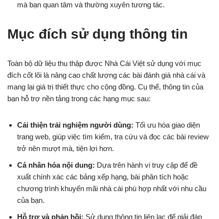
mà bạn quan tâm và thường xuyên tương tác.
Mục đích sử dụng thông tin
Toàn bộ dữ liệu thu thập được Nhà Cái Việt sử dụng với mục
đích cốt lõi là nâng cao chất lượng các bài đánh giá nhà cái và
mang lại giá trị thiết thực cho cộng đồng. Cụ thể, thông tin của
bạn hỗ trợ nền tảng trong các hạng mục sau:
Cải thiện trải nghiệm người dùng:
Tối ưu hóa giao diện
trang web, giúp việc tìm kiếm, tra cứu và đọc các bài review
trở nên mượt mà, tiện lợi hơn.
Cá nhân hóa nội dung:
Dựa trên hành vi truy cập để đề
xuất chính xác các bảng xếp hạng, bài phân tích hoặc
chương trình khuyến mãi nhà cái phù hợp nhất với nhu cầu
của bạn.
Hỗ trợ và phản hồi:
Sử dụng thông tin liên lạc để giải đáp