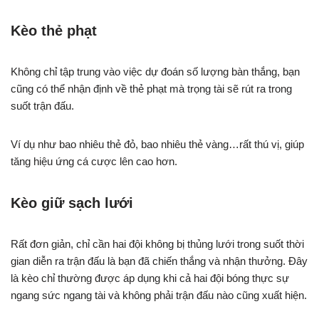
Kèo thẻ phạt
Không chỉ tập trung vào việc dự đoán số lượng bàn thắng, bạn
cũng có thể nhận định về thẻ phạt mà trọng tài sẽ rút ra trong
suốt trận đấu.
Ví dụ như bao nhiêu thẻ đỏ, bao nhiêu thẻ vàng…rất thú vị, giúp
tăng hiệu ứng cá cược lên cao hơn.
Kèo giữ sạch lưới
Rất đơn giản, chỉ cần hai đội không bị thủng lưới trong suốt thời
gian diễn ra trận đấu là bạn đã chiến thắng và nhận thưởng. Đây
là kèo chỉ thường được áp dụng khi cả hai đội bóng thực sự
ngang sức ngang tài và không phải trận đấu nào cũng xuất hiện.