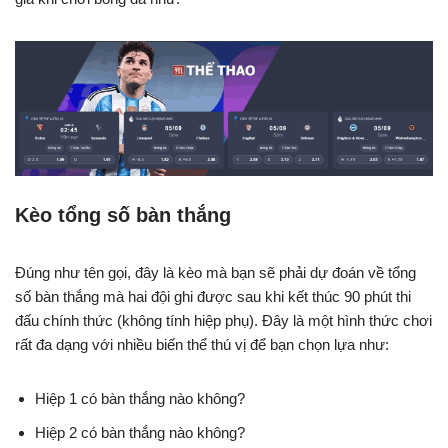
Kèo tổng số bàn thắng
Đúng như tên gọi, đây là kèo mà bạn sẽ phải dự đoán về tổng
số bàn thắng mà hai đội ghi được sau khi kết thúc 90 phút thi
đấu chính thức (không tính hiệp phụ). Đây là một hình thức chơi
rất đa dạng với nhiều biến thể thú vị để bạn chọn lựa như:
Hiệp 1 có bàn thắng nào không?
Hiệp 2 có bàn thắng nào không?