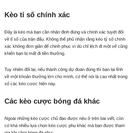
Kèo tỉ số chính xác
Đây là kèo mà bạn cần nhận định đúng và chính xác tuyệt đối
về tỉ số của trận đấu. Không thể phủ nhận rằng kèo tỷ số chính
xác không đơn giản để chinh phục vì dù chỉ lệch đi một vế cũng
khiến bạn bị mất đi tiền thưởng.
Tuy nhiên đổi lại, nếu thành công dự đoán đúng thì bạn lại lĩnh
về một khoản thưởng lớn cho mình, có thể nói là cao nhất trong
số các kèo cược hiện nay.
Các kèo cược bóng đá khác
Ngoài những kèo cược chủ đạo được nêu ở trên bài viết, còn
có khá nhiều lựa chọn kèo cược phụ khác mà bạn được tham
gia khi chơi bóng đá như: