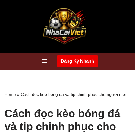
Chuyển
tới
nội
dung
Đăng Ký Nhanh
Home
»
Cách đọc kèo bóng đá và tip chinh phục cho người mới
Cách đọc kèo bóng đá
và tip chinh phục cho