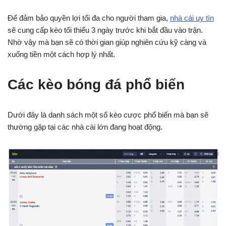
Để đảm bảo quyền lợi tối đa cho người tham gia,
nhà cái uy tín
sẽ cung cấp kèo tối thiểu 3 ngày trước khi bắt đầu vào trận.
Nhờ vậy mà bạn sẽ có thời gian giúp nghiên cứu kỹ càng và
xuống tiền một cách hợp lý nhất.
Các kèo bóng đá phổ biến
Dưới đây là danh sách một số kèo cược phổ biến mà bạn sẽ
thường gặp tại các nhà cái lớn đang hoạt động.