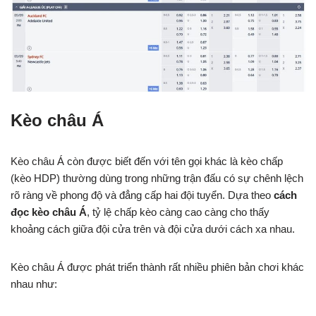
Kèo châu Á
Kèo châu Á còn được biết đến với tên gọi khác là kèo chấp
(kèo HDP) thường dùng trong những trận đấu có sự chênh lệch
rõ ràng về phong độ và đẳng cấp hai đội tuyển. Dựa theo
cách
đọc kèo châu Á
, tỷ lệ chấp kèo càng cao càng cho thấy
khoảng cách giữa đội cửa trên và đội cửa dưới cách xa nhau.
Kèo châu Á được phát triển thành rất nhiều phiên bản chơi khác
nhau như: